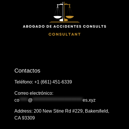
Contactos
Teléfono: ​+1
​​(661) 451-6339
Correo electrónico:
co
*****
@
*****************************
es.xyz
Address: ​​​​200 New Stine Rd #229, Bakersfield,
CA 93309