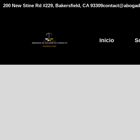
​​​200 New Stine Rd #229, Bakersfield, CA 93309
contact@abogado
Inicio
S