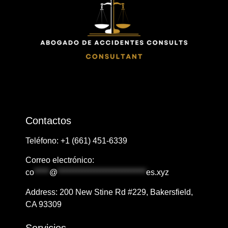
Contactos
Teléfono: ​+1
​​(661) 451-6339
Correo electrónico:
co
*****
@
*****************************
es.xyz
Address: ​​​​200 New Stine Rd #229, Bakersfield,
CA 93309
Servicios