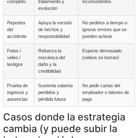
completo
tratamiento y
inconsistentes
evolución
Reportes
Apoya la versión
No pedirlos a tiempo o
del
de hechos y
ignorar errores que se
accidente
responsabilidad
pueden aclarar
Fotos /
Refuerza la
Esperar demasiado
video /
mecánica del
(videos se borran)
testigos
daño y la
credibilidad
Prueba de
Sustenta salarios
No pedir cartas del
ingresos y
perdidos y
empleador o talones de
ausencias
pérdida futura
pago
Casos donde la estrategia
cambia (y puede subir la