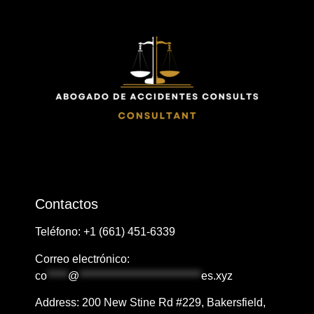
Contactos
Teléfono: ​+1
​​(661) 451-6339
Correo electrónico:
co
*****
@
*****************************
es.xyz
Address: ​​​​200 New Stine Rd #229, Bakersfield,